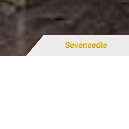
Sevensedie
شرکت Sevensedie
این شرکت در تولید صندلی‌های چوبی و انواع مبلمان تخصص
دارد. در سال 1965، Diego Piva کارگاهی را به راه انداخت که در
نوع خودش بهترین بود: تولید صندلی‌های چوبی