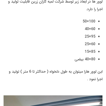
لوور ها در ابعاد زیر توسط شرکت لمبه کاران زرین قابلیت تولید و
اجرا را دارد.
100×50
60×40
95×25
60×25
85×15
80×40 بیضی
این لوور هارا میتوان به طول دلخواه ( حداکثر تا 6 متر ) تولید و
اجرا نمود .